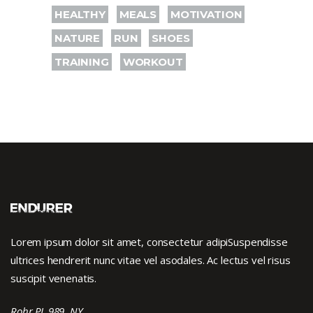
HEALTHY
MEALS
MOTIVATION
NATURE
RUN
SHOES
TRAINING
WORKOUT
Lorem ipsum dolor sit amet, consectetur adipiSuspendisse
ultrices hendrerit nunc vitae vel asodales. Ac lectus vel risus
suscipit venenatis.
Rohr PL 989, NY